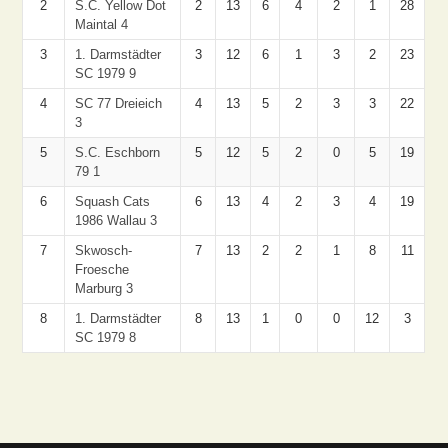
2
S.C. Yellow Dot
2
13
6
4
2
1
28
Maintal 4
3
1. Darmstädter
3
12
6
1
3
2
23
SC 1979 9
4
SC 77 Dreieich
4
13
5
2
3
3
22
3
5
S.C. Eschborn
5
12
5
2
0
5
19
79 1
6
Squash Cats
6
13
4
2
3
4
19
1986 Wallau 3
7
Skwosch-
7
13
2
2
1
8
11
Froesche
Marburg 3
8
1. Darmstädter
8
13
1
0
0
12
3
SC 1979 8