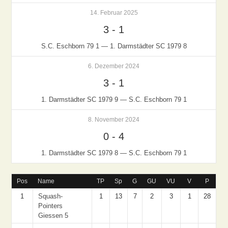
14. Februar 2025
3
-
1
S.C. Eschborn 79 1 — 1. Darmstädter SC 1979 8
6. Dezember 2024
3
-
1
1. Darmstädter SC 1979 9 — S.C. Eschborn 79 1
8. November 2024
0
-
4
1. Darmstädter SC 1979 8 — S.C. Eschborn 79 1
Pos
Name
TP
Sp
G
GU
VU
V
P
1
Squash-
1
13
7
2
3
1
28
Pointers
Giessen 5