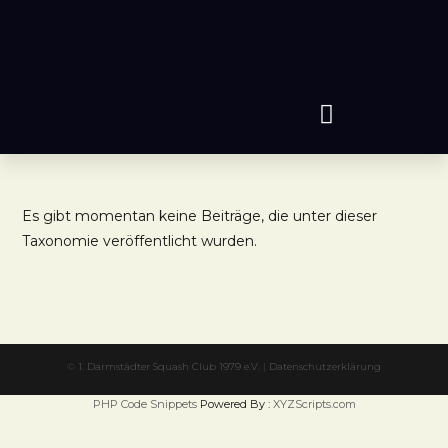
Es gibt momentan keine Beiträge, die unter dieser
Taxonomie veröffentlicht wurden.
©
1. Darmstädter Squash Club 1979 e.V.
|
Datenschutzerklärung
PHP Code Snippets
Powered By :
XYZScripts.com