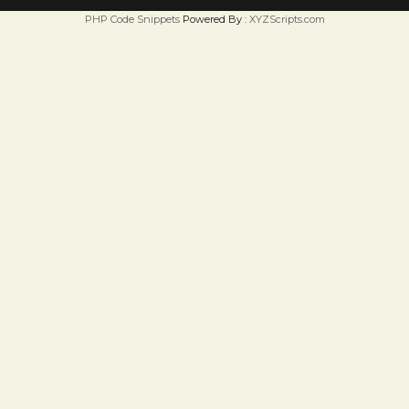
PHP Code Snippets
Powered By :
XYZScripts.com