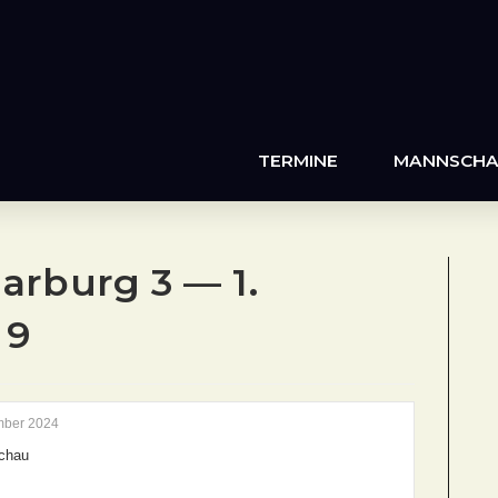
TERMINE
MANNSCHA
rburg 3 — 1.
 9
mber 2024
chau