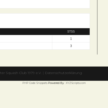
STSS
1
3
ter Squash Club 1979 e.V.
|
Datenschutzerklärung
PHP Code Snippets
Powered By :
XYZScripts.com