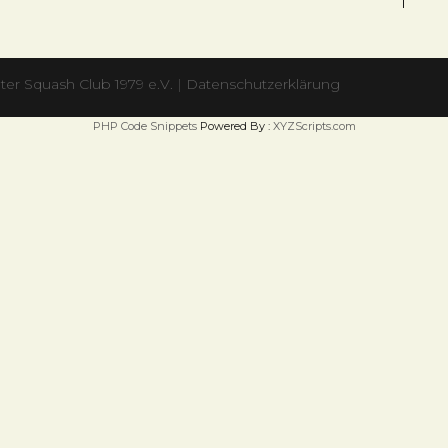
ter Squash Club 1979 e.V.
|
Datenschutzerklärung
PHP Code Snippets
Powered By :
XYZScripts.com