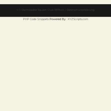
©
1. Darmstädter Squash Club 1979 e.V.
|
Datenschutzerklärung
PHP Code Snippets
Powered By :
XYZScripts.com